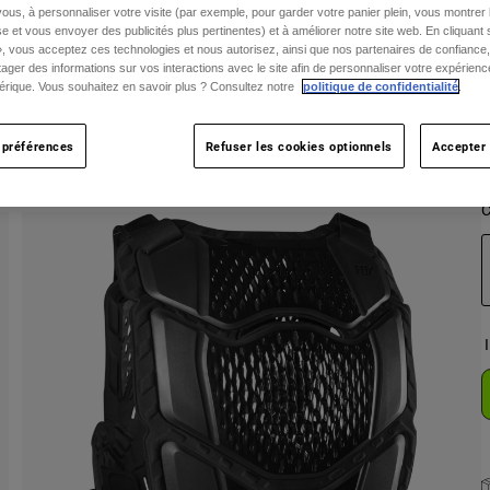
ous, à personnaliser votre visite (par exemple, pour garder votre panier plein, vous montrer 
e et vous envoyer des publicités plus pertinentes) et à améliorer notre site web. En cliquant
», vous acceptez ces technologies et nous autorisez, ainsi que nos partenaires de confiance, 
T
artager des informations sur vos interactions avec le site afin de personnaliser votre expérienc
rique. Vous souhaitez en savoir plus ? Consultez notre
politique de confidentialité
.
 préférences
Refuser les cookies optionnels
Accepter 
C