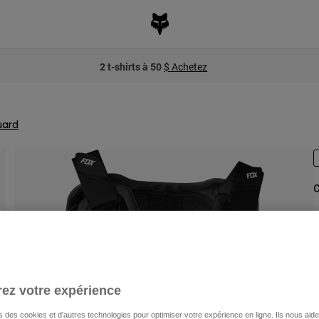
2 t-shirts à 50
$ Achetez
uard
C
n
ez votre expérience
s des cookies et d'autres technologies pour optimiser votre expérience en ligne. Ils nous aid