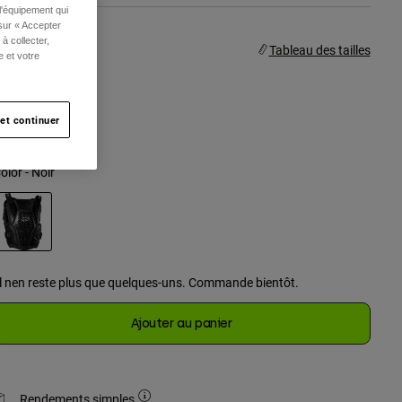
l'équipement qui
 sur « Accepter
à collecter,
aille
Tableau des tailles
e et votre
One Size
et continuer
selected
olor -
Noir
selected
Il nen reste plus que quelques-uns. Commande bientôt.
Ajouter au panier
Rendements simples