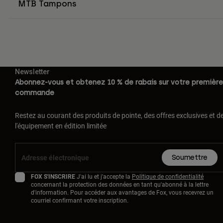
MTB Tampons
Newsletter
Abonnez-vous et obtenez 10 % de rabais sur votre première
commande
Restez au courant des produits de pointe, des offres exclusives et d
l'équipement en édition limitée
Soumettre
FOX S'INSCRIRE
J'ai lu et j'accepte la
Politique de confidentialité
concernant la protection des données en tant qu'abonné à la lettre
d'information. Pour accéder aux avantages de Fox, vous recevrez un
courriel confirmant votre inscription.