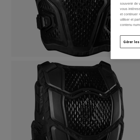
souvenir de v
vous intéress
et continuer 
utiliser et p
contenu numé
Gérer les