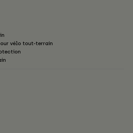
in
our vélo tout-terrain
otection
ain
s