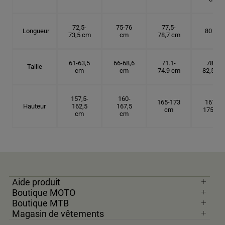
72,5-
75-76
77,5-
Longueur
80 cm
73,5 cm
cm
78,7 cm
61-63,5
66-68,6
71.1-
78,7-
Taille
cm
cm
74.9 cm
82,5 cm
157,5-
160-
165-173
167,5-
Hauteur
162,5
167,5
cm
175 cm
cm
cm
Aide produit
Boutique MOTO
Boutique MTB
Magasin de vêtements