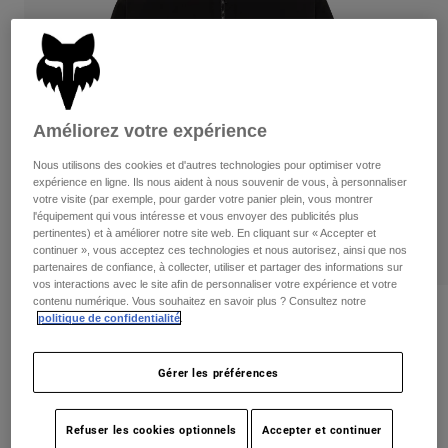
Pants
Shorts
Pants
Shorts
Goggles
Pants
Swim
Guards & Protection
Pads & Protection
Tout acheter
Améliorez votre expérience
Gloves
Jackets
Nous utilisons des cookies et d'autres technologies pour optimiser votre
Womens
expérience en ligne. Ils nous aident à nous souvenir de vous, à personnaliser
Jackets & Hydration Vests
Gloves
votre visite (par exemple, pour garder votre panier plein, vous montrer
l'équipement qui vous intéresse et vous envoyer des publicités plus
Hats
pertinentes) et à améliorer notre site web. En cliquant sur « Accepter et
Base Layers
Goggles
continuer », vous acceptez ces technologies et nous autorisez, ainsi que nos
Shirts
partenaires de confiance, à collecter, utiliser et partager des informations sur
Sweatshirts
vos interactions avec le site afin de personnaliser votre expérience et votre
Gear Bags
Base Layers
contenu numérique. Vous souhaitez en savoir plus ? Consultez notre
Critiques
Jackets
politique de confidentialité
.
Socks
Bottles & Hydration Packs
Pants
Womens Survivalist Sherpa Full Zip
Gérer les préférences
Jacket
Shorts
Replacement Parts
Socks
Tout acheter
non.
32776
Refuser les cookies optionnels
Accepter et continuer
Replacement Parts