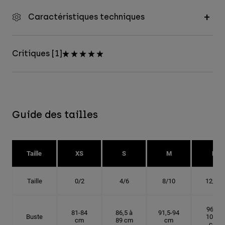
Caractéristiques techniques
Critiques [1]
Guide des tailles
Taille
XS
S
M
L
Taille
0/2
4/6
8/10
12/14
96,5-
81-84
86,5 à
91,5-94
Buste
101,5
cm
89 cm
cm
cm