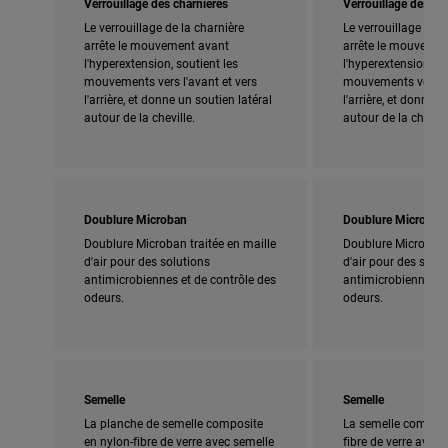
Verrouillage des charnières
Verrouillage des ch
Le verrouillage de la charnière
Le verrouillage de l
arrête le mouvement avant
arrête le mouvemen
l'hyperextension, soutient les
l'hyperextension, so
mouvements vers l'avant et vers
mouvements vers l'
l'arrière, et donne un soutien latéral
l'arrière, et donne u
autour de la cheville.
autour de la chevill
Doublure Microban
Doublure Microban
Doublure Microban traitée en maille
Doublure Microban t
d'air pour des solutions
d'air pour des solut
antimicrobiennes et de contrôle des
antimicrobiennes et
odeurs.
odeurs.
Semelle
Semelle
La planche de semelle composite
La semelle composi
en nylon-fibre de verre avec semelle
fibre de verre avec