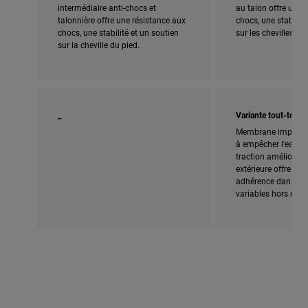
intermédiaire anti-chocs et
au talon offre une 
talonnière offre une résistance aux
chocs, une stabilité
chocs, une stabilité et un soutien
sur les chevilles.
sur la cheville du pied.
_
Variante tout-terrai
Membrane imperméa
à empêcher l'eau de
traction améliorée 
extérieure offre une
adhérence dans les
variables hors route