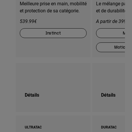
Meilleure prise en main, mobilité
Le mélange parfa
et protection de sa catégorie.
et de durabilité
539.99€
A partir de 399,9
Instinct
Moti
Motion O
Détails
Détails
ULTRATAC
DURATAC