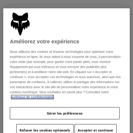
Youth
Taille
Tableau des tailles
Hats
Shirts
8
9
9.5
10
10.5
11
Améliorez votre expérience
Shorts
selected
Nous utilisons des cookies et d'autres technologies pour optimiser votre
Sweatshirts
11.5
12
13
14
expérience en ligne. Ils nous aident à nous souvenir de vous, à personnaliser
Tout acheter
votre visite (par exemple, pour garder votre panier plein, vous montrer
l'équipement qui vous intéresse et vous envoyer des publicités plus
pertinentes) et à améliorer notre site web. En cliquant sur « Accepter et
continuer », vous acceptez ces technologies et nous autorisez, ainsi que nos
Color -
Jaune fluorescent
partenaires de confiance, à collecter, utiliser et partager des informations sur
vos interactions avec le site afin de personnaliser votre expérience et votre
contenu numérique. Vous souhaitez en savoir plus ? Consultez notre
politique de confidentialité
.
Gérer les préférences
En rupture de stock
Ajouter au panier
Refuser les cookies optionnels
Accepter et continuer