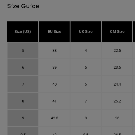
Size Guide
Size (US)
EU Size
UK Size
CM Size
5
38
4
22.5
6
39
5
23.5
7
40
6
24.4
8
41
7
25.2
9
42.5
8
26
9.5
43
8.5
26.5