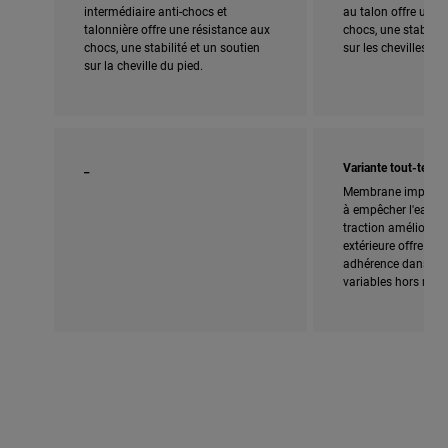
intermédiaire anti-chocs et
au talon offre une 
talonnière offre une résistance aux
chocs, une stabilité
chocs, une stabilité et un soutien
sur les chevilles.
sur la cheville du pied.
_
Variante tout-terrai
Membrane imperméa
à empêcher l'eau de
traction améliorée 
extérieure offre une
adhérence dans les
variables hors route