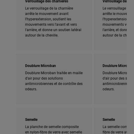
Verrouillage des charnières
Verrouillage des ch
Le verrouillage de la charnière
Le verrouillage de l
arrête le mouvement avant
arrête le mouvemen
l'hyperextension, soutient les
l'hyperextension, so
mouvements vers l'avant et vers
mouvements vers l'
l'arrière, et donne un soutien latéral
l'arrière, et donne u
autour de la cheville.
autour de la chevill
Doublure Microban
Doublure Microban
Doublure Microban traitée en maille
Doublure Microban t
d'air pour des solutions
d'air pour des solut
antimicrobiennes et de contrôle des
antimicrobiennes et
odeurs.
odeurs.
Semelle
Semelle
La planche de semelle composite
La semelle composi
en nylon-fibre de verre avec semelle
fibre de verre avec