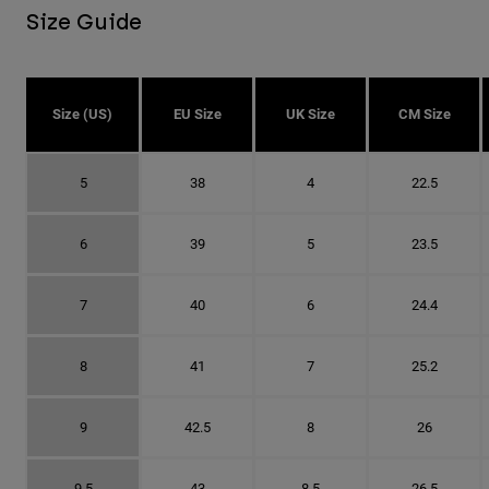
Size Guide
Size (US)
EU Size
UK Size
CM Size
5
38
4
22.5
6
39
5
23.5
7
40
6
24.4
8
41
7
25.2
9
42.5
8
26
9.5
43
8.5
26.5