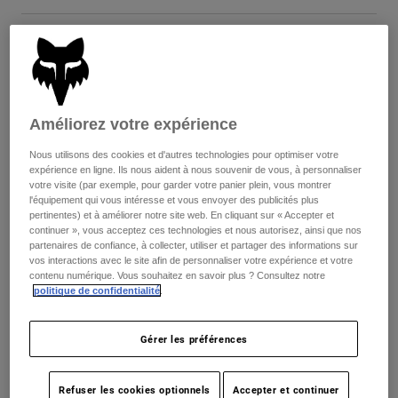
Youth
Taille
Tableau des tailles
Hats
Shirts
8
9
9.5
10
10.5
11
Améliorez votre expérience
Shorts
selected
Nous utilisons des cookies et d'autres technologies pour optimiser votre
Sweatshirts
11.5
12
13
14
expérience en ligne. Ils nous aident à nous souvenir de vous, à personnaliser
Tout acheter
votre visite (par exemple, pour garder votre panier plein, vous montrer
l'équipement qui vous intéresse et vous envoyer des publicités plus
pertinentes) et à améliorer notre site web. En cliquant sur « Accepter et
continuer », vous acceptez ces technologies et nous autorisez, ainsi que nos
Color -
Rouge fluorescent
partenaires de confiance, à collecter, utiliser et partager des informations sur
vos interactions avec le site afin de personnaliser votre expérience et votre
contenu numérique. Vous souhaitez en savoir plus ? Consultez notre
politique de confidentialité
.
selected
Gérer les préférences
En rupture de stock
Ajouter au panier
Refuser les cookies optionnels
Accepter et continuer