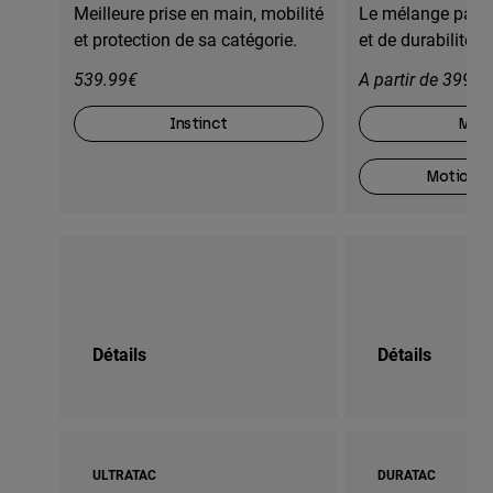
Meilleure prise en main, mobilité
Le mélange parfa
et protection de sa catégorie.
et de durabilité
539.99€
A partir de 399,9
Instinct
Moti
Motion O
Détails
Détails
ULTRATAC
DURATAC