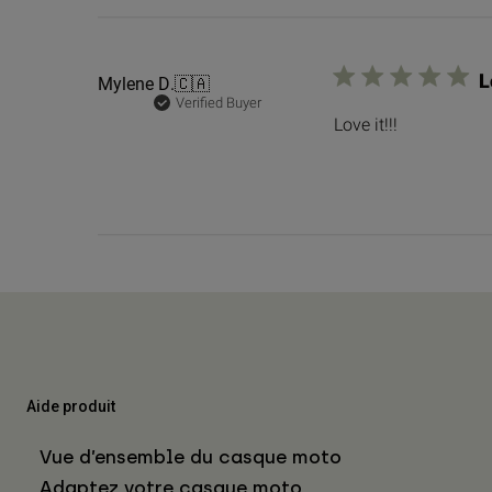
L
Mylene D.
🇨🇦
Verified Buyer
Love it!!!
Aide produit
Vue d’ensemble du casque moto
Adaptez votre casque moto