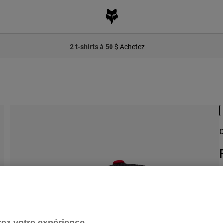
2 t-shirts à 50
$ Achetez
C
n
ez votre expérience