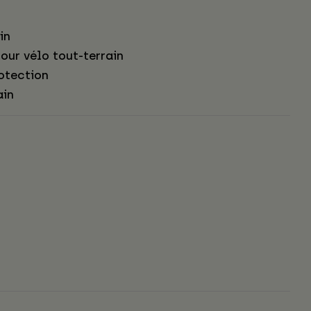
in
our vélo tout-terrain
otection
ain
s