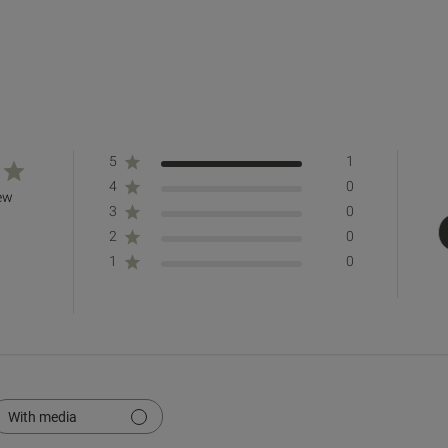
5
1
4
0
iew
3
0
2
0
1
0
With media