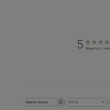
5
Based on 1 rev
Rating
Search reviews
All ratings