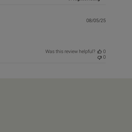
Published
08/05/25
date
Was this review helpful?
0
0