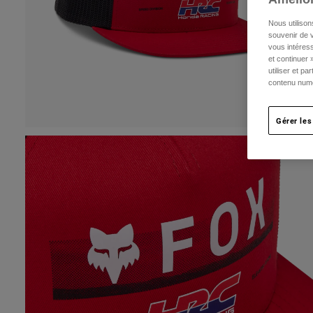
Nous utilison
souvenir de v
vous intéress
et continuer 
utiliser et p
contenu numé
Gérer les