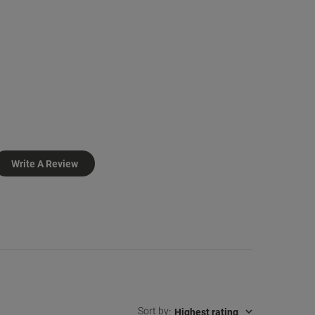
Write A Review
Sort by
:
Highest rating