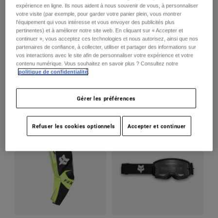
Pants
Shorts
Pants
expérience en ligne. Ils nous aident à nous souvenir de vous, à personnaliser
votre visite (par exemple, pour garder votre panier plein, vous montrer
Shorts
l'équipement qui vous intéresse et vous envoyer des publicités plus
Goggles
Pants
pertinentes) et à améliorer notre site web. En cliquant sur « Accepter et
Swim
continuer », vous acceptez ces technologies et nous autorisez, ainsi que nos
partenaires de confiance, à collecter, utiliser et partager des informations sur
Guards & Protection
Pads & Protection
Tout acheter
vos interactions avec le site afin de personnaliser votre expérience et votre
Youth V1 Collect Helmet
Youth 180 Collect Jersey
contenu numérique. Vous souhaitez en savoir plus ? Consultez notre
Gloves
Jackets
politique de confidentialité
.
309,95 C$
49,95 C$
Womens
Jackets & Hydration Vests
Gloves
Gérer les préférences
Hats
Base Layers
Goggles
Shirts
Refuser les cookies optionnels
Accepter et continuer
Sweatshirts
Gear Bags
Base Layers
Jackets
Socks
Bottles & Hydration Packs
Pants
Shorts
Replacement Parts
Socks
Tout acheter
Replacement Parts