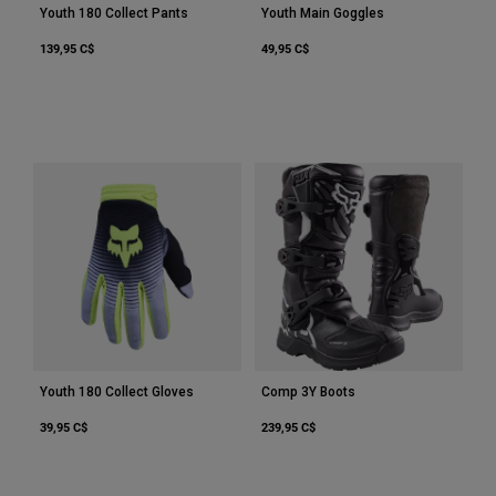
Youth 180 Collect Pants
Youth Main Goggles
Youth
139,95 C$
49,95 C$
Hats
Shirts
Shorts
Sweatshirts
Tout acheter
Youth 180 Collect Gloves
Comp 3Y Boots
39,95 C$
239,95 C$