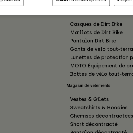
Boutique MOTO
Casques de Dirt Bike
Maillots de Dirt Bike
Pantalon Dirt Bike
Gants de vélo tout-terra
Lunettes de protection p
MOTO Équipement de pr
Bottes de vélo tout-terr
Magasin de vêtements
Vestes & Gilets
Sweatshirts & Hoodies
Chemises décontractée
Short décontracté
Pantalon décontracté