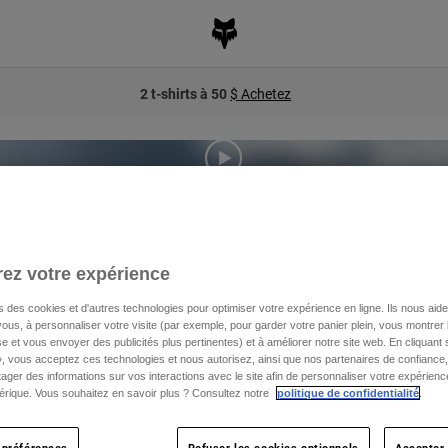
2 t-shirts à 50
$ Achetez
llowing an unforgettable 2022 race season. Only 7 points separated Man
ez votre expérience
ull Outliers in the Canadian Badlands where Mani clinched the win with on
oster visit Revelstoke, BC following the race to get OFF ROAD with pockets
s des cookies et d'autres technologies pour optimiser votre expérience en ligne. Ils nous aid
ous, à personnaliser votre visite (par exemple, pour garder votre panier plein, vous montrer 
e et vous envoyer des publicités plus pertinentes) et à améliorer notre site web. En cliquant
», vous acceptez ces technologies et nous autorisez, ainsi que nos partenaires de confiance, 
artager des informations sur vos interactions avec le site afin de personnaliser votre expérienc
rique. Vous souhaitez en savoir plus ? Consultez notre
politique de confidentialité
.
 préférences
Refuser les cookies optionnels
Accepter 