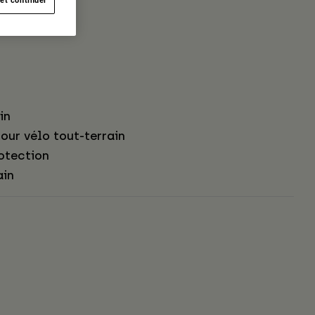
in
our vélo tout-terrain
otection
ain
s