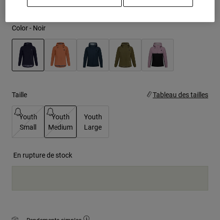
Youth
Color -
Noir
Hats
Shirts
Shorts
selected
Sweatshirts
Taille
Tableau des tailles
Tout acheter
Youth
Youth
Youth
Small
Medium
Large
selected
En rupture de stock