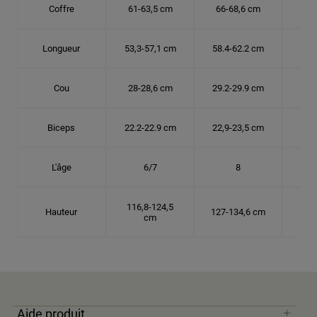
Coffre
61-63,5 cm
66-68,6 cm
71-
Longueur
53,3-57,1 cm
58.4-62.2 cm
63.
Cou
28-28,6 cm
29.2-29.9 cm
30,
Biceps
22.2-22.9 cm
22,9-23,5 cm
24.
L'âge
6/7
8
116,8-124,5
Hauteur
127-134,6 cm
137
cm
Aide produit