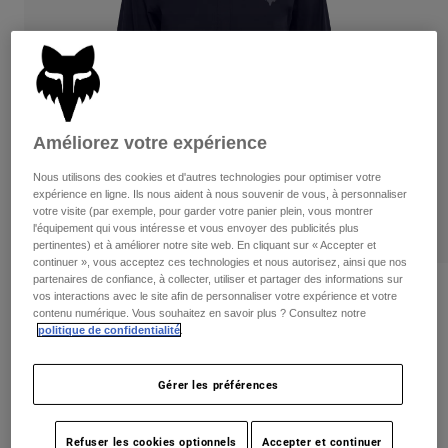
Pants
Shorts
Pants
Shorts
Goggles
Pants
Swim
Guards & Protection
Pads & Protection
Tout acheter
Améliorez votre expérience
Gloves
Jackets
Nous utilisons des cookies et d'autres technologies pour optimiser votre
Womens
expérience en ligne. Ils nous aident à nous souvenir de vous, à personnaliser
Jackets & Hydration Vests
Gloves
votre visite (par exemple, pour garder votre panier plein, vous montrer
Hats
l'équipement qui vous intéresse et vous envoyer des publicités plus
Base Layers
Goggles
pertinentes) et à améliorer notre site web. En cliquant sur « Accepter et
Shirts
continuer », vous acceptez ces technologies et nous autorisez, ainsi que nos
partenaires de confiance, à collecter, utiliser et partager des informations sur
Sweatshirts
Gear Bags
Base Layers
Critiques
vos interactions avec le site afin de personnaliser votre expérience et votre
contenu numérique. Vous souhaitez en savoir plus ? Consultez notre
Jackets
Youth Ranger Water Jacket
politique de confidentialité
.
Socks
Bottles & Hydration Packs
Pants
non.
36255-001-YM
Shorts
Gérer les préférences
Replacement Parts
Socks
Tout acheter
209,95 C$
Replacement Parts
Refuser les cookies optionnels
Accepter et continuer