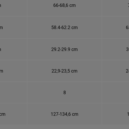
m
66-68,6 cm
cm
58.4-62.2 cm
6
m
29.2-29.9 cm
3
cm
22,9-23,5 cm
2
8
 cm
127-134,6 cm