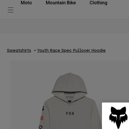
Moto
Mountain Bike
Clothing
Sweatshirts
Youth Race Spec Pullover Hoodie