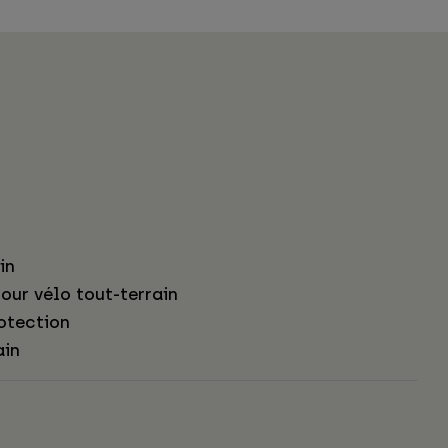
in
our vélo tout-terrain
otection
ain