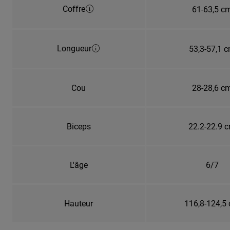
Coffre
61-63,5 c
Longueur
53,3-57,1 
Cou
28-28,6 c
Biceps
22.2-22.9 
L'âge
6/7
Hauteur
116,8-124,5