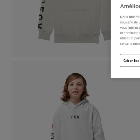
Amélior
Nous utilison
souvenir de v
vous intéress
et continuer 
utiliser et p
contenu numé
Gérer les