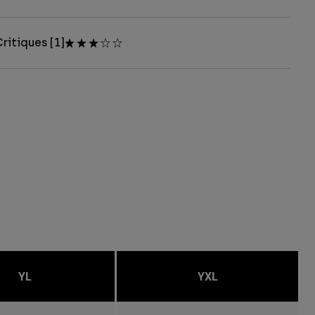
ritiques [1]
YL
YXL