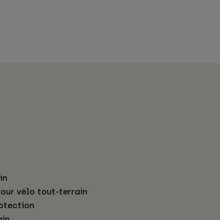
in
our vélo tout-terrain
otection
ain