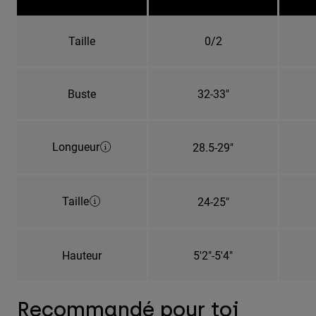
Taille
0/2
Buste
32-33"
Longueur
28.5-29"
Taille
24-25"
Hauteur
5'2"-5'4"
Recommandé pour toi