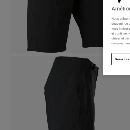
Amélior
Nous utilison
souvenir de v
vous intéress
et continuer 
utiliser et p
contenu numé
Gérer les