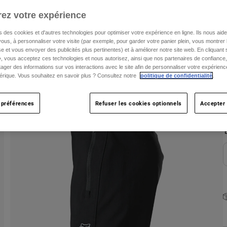
ez votre expérience
s des cookies et d'autres technologies pour optimiser votre expérience en ligne. Ils nous aid
ous, à personnaliser votre visite (par exemple, pour garder votre panier plein, vous montrer 
e et vous envoyer des publicités plus pertinentes) et à améliorer notre site web. En cliquant
», vous acceptez ces technologies et nous autorisez, ainsi que nos partenaires de confiance, 
artager des informations sur vos interactions avec le site afin de personnaliser votre expérienc
C
rique. Vous souhaitez en savoir plus ? Consultez notre
politique de confidentialité
.
 préférences
Refuser les cookies optionnels
Accepter 