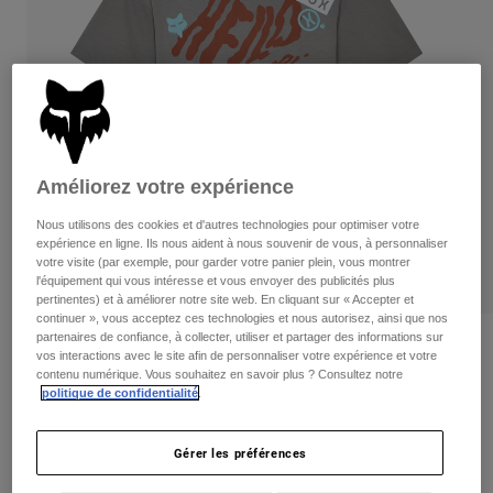
Pants
Shorts
Pants
Shorts
Goggles
Pants
Swim
Guards & Protection
Pads & Protection
Tout acheter
Gloves
Jackets
Améliorez votre expérience
Womens
Jackets & Hydration Vests
Gloves
Nous utilisons des cookies et d'autres technologies pour optimiser votre
Hats
expérience en ligne. Ils nous aident à nous souvenir de vous, à personnaliser
votre visite (par exemple, pour garder votre panier plein, vous montrer
Base Layers
Goggles
Shirts
l'équipement qui vous intéresse et vous envoyer des publicités plus
pertinentes) et à améliorer notre site web. En cliquant sur « Accepter et
Sweatshirts
continuer », vous acceptez ces technologies et nous autorisez, ainsi que nos
Gear Bags
Base Layers
partenaires de confiance, à collecter, utiliser et partager des informations sur
Womens Hello Future Oversized Tee
Jackets
vos interactions avec le site afin de personnaliser votre expérience et votre
Socks
Bottles & Hydration Packs
contenu numérique. Vous souhaitez en savoir plus ? Consultez notre
Pants
non.
33591
politique de confidentialité
.
Shorts
Replacement Parts
Socks
Price reduced from
to
59,95 C$
41,97 C$
30% OFF
Tout acheter
Gérer les préférences
Replacement Parts