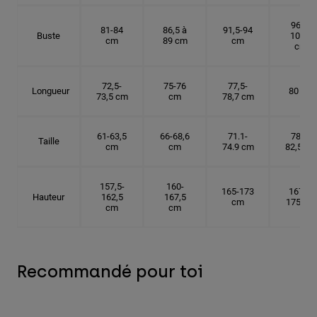
96,5-
81-84
86,5 à
91,5-94
Buste
101,5
cm
89 cm
cm
cm
72,5-
75-76
77,5-
Longueur
80 cm
73,5 cm
cm
78,7 cm
61-63,5
66-68,6
71.1-
78,7-
Taille
cm
cm
74.9 cm
82,5 cm
157,5-
160-
165-173
167,5-
Hauteur
162,5
167,5
cm
175 cm
cm
cm
Recommandé pour toi