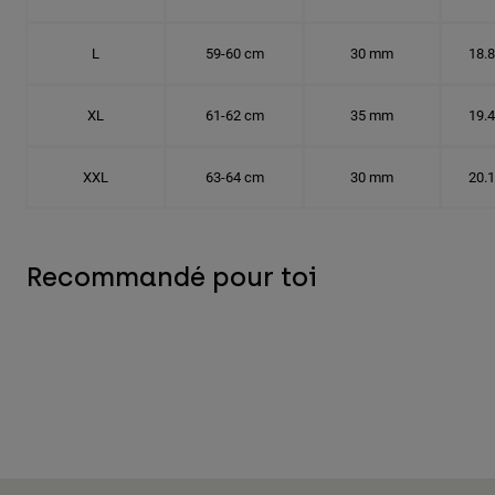
L
59-60 cm
30 mm
18.
XL
61-62 cm
35 mm
19.
XXL
63-64 cm
30 mm
20.
Recommandé pour toi