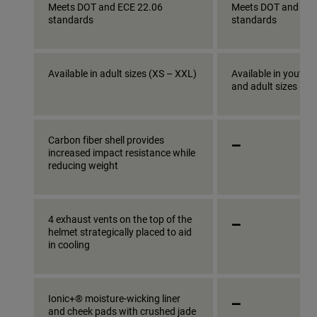
Meets DOT and ECE 22.06
Meets DOT and ECE
standards
standards
Available in adult sizes (XS – XXL)
Available in youth s
and adult sizes (XS
_
Carbon fiber shell provides
increased impact resistance while
reducing weight
_
4 exhaust vents on the top of the
helmet strategically placed to aid
in cooling
_
Ionic+® moisture-wicking liner
and cheek pads with crushed jade