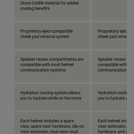
Stone Cold® material for added
cooling benefits
Proprietary eject-compatible
Proprietary eject-c
cheek pad removal system
cheek pad removal
Speaker recess compartments are
Speaker recess co
compatible with most helmet
compatible with mo
communication systems
communication sy
Hydration routing system allows
Hydration routing 
you to hydrate while on the move
you to hydrate whi
Each helmet includes a spare
Each helmet include
visor, spare visor hardware, clip-on
visor extension, spa
visor extension, mud visor, mud
hardware, and a hy