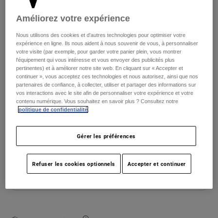
Améliorez votre expérience
Youth
Taille
Tableau des tailles
Nous utilisons des cookies et d'autres technologies pour optimiser votre
Hats
expérience en ligne. Ils nous aident à nous souvenir de vous, à personnaliser
votre visite (par exemple, pour garder votre panier plein, vous montrer
Shirts
XS
S
M
L
XL
2XL
l'équipement qui vous intéresse et vous envoyer des publicités plus
pertinentes) et à améliorer notre site web. En cliquant sur « Accepter et
Shorts
continuer », vous acceptez ces technologies et nous autorisez, ainsi que nos
selected
partenaires de confiance, à collecter, utiliser et partager des informations sur
Sweatshirts
vos interactions avec le site afin de personnaliser votre expérience et votre
Color -
Gris foncé
Tout acheter
contenu numérique. Vous souhaitez en savoir plus ? Consultez notre
politique de confidentialité
.
Gérer les préférences
En rupture de stock
Refuser les cookies optionnels
Accepter et continuer
Ajouter au panier