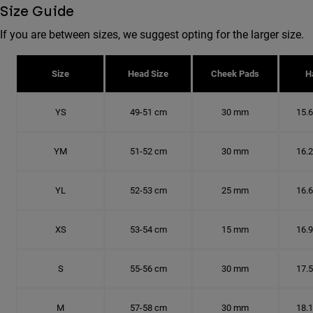
Size Guide
If you are between sizes, we suggest opting for the larger size.
Size
Head Size
Cheek Pads
H
YS
49-51 cm
30 mm
15.
YM
51-52 cm
30 mm
16.
YL
52-53 cm
25 mm
16.
XS
53-54 cm
15 mm
16.
S
55-56 cm
30 mm
17.
M
57-58 cm
30 mm
18.