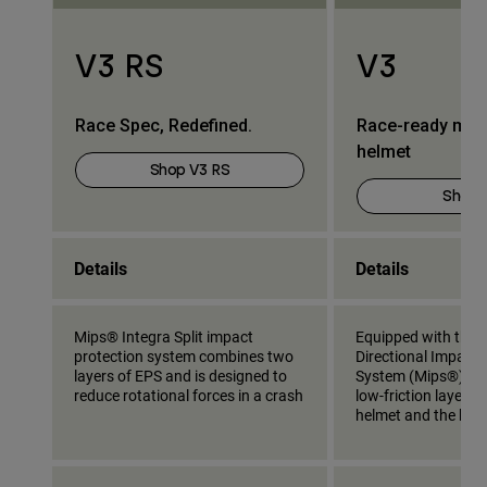
V3 RS
V3
Race Spec, Redefined.
Race-ready mot
helmet
Shop V3 RS
Shop 
Details
Details
Mips® Integra Split impact
Equipped with the M
protection system combines two
Directional Impact 
layers of EPS and is designed to
System (Mips®), wh
reduce rotational forces in a crash
low-friction layer 
helmet and the hea