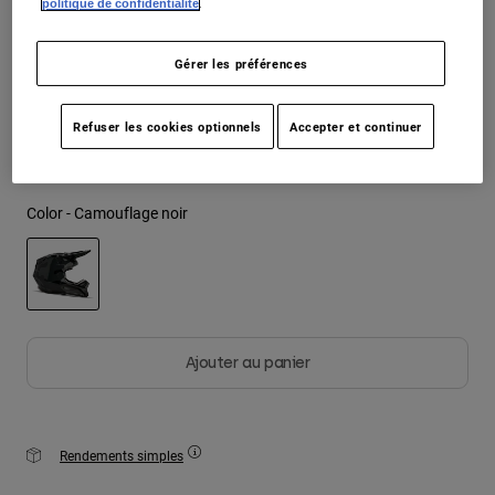
politique de confidentialité
.
Youth
Taille
Tableau des tailles
Gérer les préférences
Hats
XS
S
M
L
XL
2XL
Shirts
Refuser les cookies optionnels
Accepter et continuer
Shorts
Sweatshirts
Color -
Camouflage noir
Tout acheter
selected
Ajouter au panier
Rendements simples