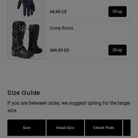
44,95 C$
Shop
Comp Boots
369,95 C$
Shop
Size Guide
If you are between sizes, we suggest opting for the larger
size.
Size
Head Size
Cheek Pads
H