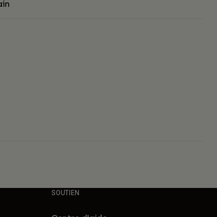
ain
s
SOUTIEN