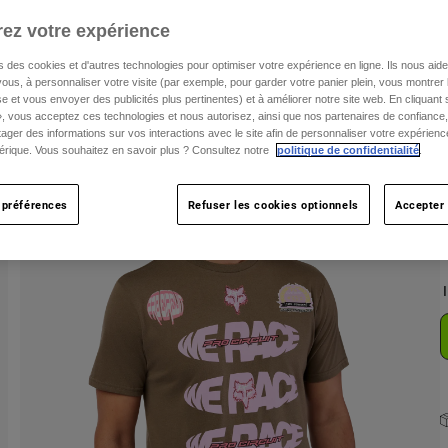
ez votre expérience
C
s des cookies et d'autres technologies pour optimiser votre expérience en ligne. Ils nous aid
ous, à personnaliser votre visite (par exemple, pour garder votre panier plein, vous montrer 
e et vous envoyer des publicités plus pertinentes) et à améliorer notre site web. En cliquant
», vous acceptez ces technologies et nous autorisez, ainsi que nos partenaires de confiance, 
artager des informations sur vos interactions avec le site afin de personnaliser votre expérienc
rique. Vous souhaitez en savoir plus ? Consultez notre
politique de confidentialité
.
T
 préférences
Refuser les cookies optionnels
Accepter 