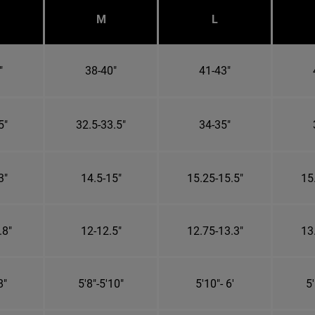
M
L
"
38-40"
41-43"
5"
32.5-33.5"
34-35"
3"
14.5-15"
15.25-15.5"
15
.8"
12-12.5"
12.75-13.3"
13
8"
5'8"-5'10"
5'10"- 6'
5'