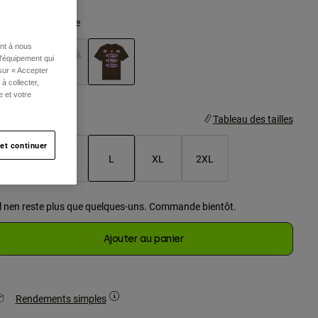
olor -
Vert militaire
ent à nous
l'équipement qui
 sur « Accepter
à collecter,
selected
e et votre
aille
Tableau des tailles
et continuer
S
M
L
XL
2XL
selected
Il nen reste plus que quelques-uns. Commande bientôt.
Ajouter au panier
Rendements simples