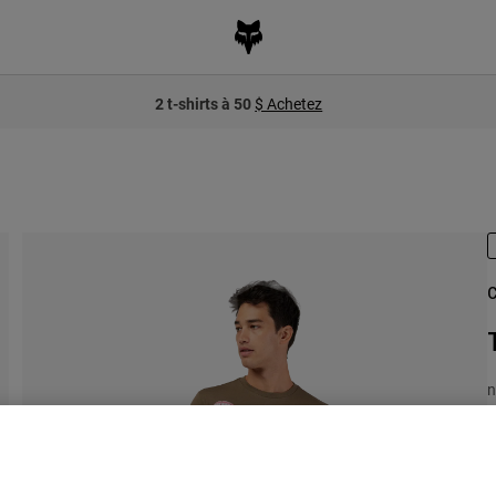
2 t-shirts à 50
$ Achetez
C
n