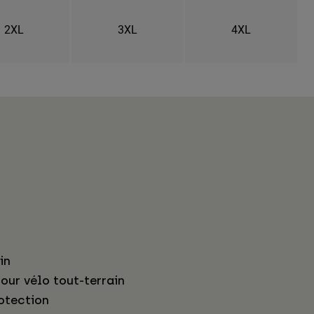
2XL
3XL
4XL
in
our vélo tout-terrain
otection