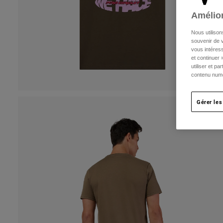
Amélior
Nous utilison
souvenir de v
vous intéress
et continuer 
utiliser et p
contenu numé
Gérer les