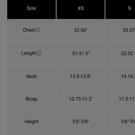
Size
XS
S
Chest
32-34"
35-37
Length
31-31.5"
32-32.
Neck
13.5-13.8"
14-14.
Bicep
10.75-11.3"
11.5-11
Height
5'6"-5'8"
5'6"-5'