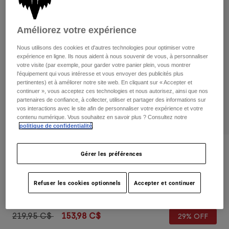
Pants
Shorts
Pants
Shorts
Goggles
Pants
Améliorez votre expérience
Swim
Nous utilisons des cookies et d'autres technologies pour optimiser votre
Guards & Protection
Pads & Protection
Tout acheter
expérience en ligne. Ils nous aident à nous souvenir de vous, à personnaliser
votre visite (par exemple, pour garder votre panier plein, vous montrer
l'équipement qui vous intéresse et vous envoyer des publicités plus
Gloves
Jackets
pertinentes) et à améliorer notre site web. En cliquant sur « Accepter et
Womens
continuer », vous acceptez ces technologies et nous autorisez, ainsi que nos
Jackets & Hydration Vests
Gloves
partenaires de confiance, à collecter, utiliser et partager des informations sur
vos interactions avec le site afin de personnaliser votre expérience et votre
Hats
contenu numérique. Vous souhaitez en savoir plus ? Consultez notre
Base Layers
Goggles
politique de confidentialité
.
Shirts
Sweatshirts
Gear Bags
Base Layers
Critiques
Gérer les préférences
Jackets
Ranger Off Road Softshell Jacket
Socks
Bottles & Hydration Packs
Pants
Refuser les cookies optionnels
Accepter et continuer
non.
29701-369-XL
Shorts
Replacement Parts
Socks
Tout acheter
Price reduced from
to
219,95 C$
153,98 C$
29% OFF
Replacement Parts