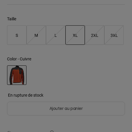
Youth
Taille
Hats
Shirts
S
M
L
XL
2XL
3XL
Shorts
selected
Sweatshirts
Color -
Cuivre
Tout acheter
selected
En rupture de stock
Ajouter au panier