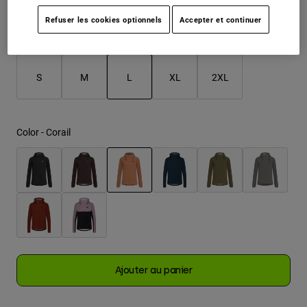
Refuser les cookies optionnels
Accepter et continuer
Youth
Taille
Tableau des tailles
Hats
S
M
L
XL
2XL
Shirts
Shorts
selected
Sweatshirts
Color -
Corail
Tout acheter
selected
Ajouter au panier