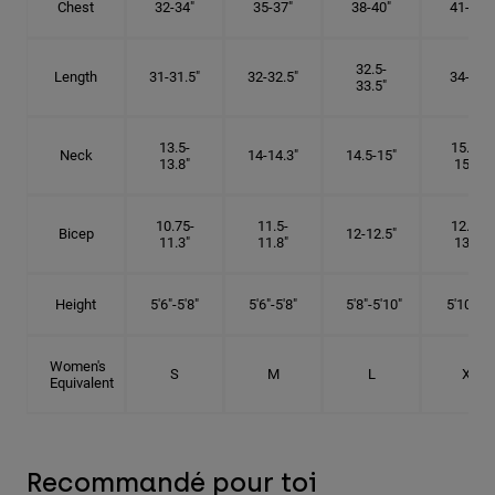
Chest
32-34"
35-37"
38-40"
41-43"
32.5-
Length
31-31.5"
32-32.5"
34-35"
33.5"
13.5-
15.25-
Neck
14-14.3"
14.5-15"
13.8"
15.5"
10.75-
11.5-
12.75-
Bicep
12-12.5"
11.3"
11.8"
13.3"
Height
5'6"-5'8"
5'6"-5'8"
5'8"-5'10"
5'10"- 6'
Women's
S
M
L
XL
Equivalent
Recommandé pour toi