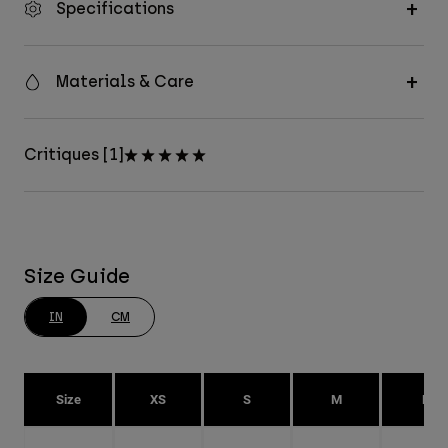
Specifications
Materials & Care
Critiques [1]
Size Guide
IN
CM
Size
XS
S
M
L