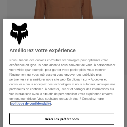
Pants
Shorts
Pants
Shorts
Goggles
Pants
Swim
Guards & Protection
Pads & Protection
Tout acheter
Gloves
Jackets
Améliorez votre expérience
Womens
Jackets & Hydration Vests
Gloves
Nous utilisons des cookies et d'autres technologies pour optimiser votre
Hats
expérience en ligne. Ils nous aident à nous souvenir de vous, à personnaliser
Base Layers
Goggles
votre visite (par exemple, pour garder votre panier plein, vous montrer
Shirts
l'équipement qui vous intéresse et vous envoyer des publicités plus
pertinentes) et à améliorer notre site web. En cliquant sur « Accepter et
Sweatshirts
Gear Bags
Base Layers
Critiques
continuer », vous acceptez ces technologies et nous autorisez, ainsi que nos
Jackets
partenaires de confiance, à collecter, utiliser et partager des informations sur
Ranger 2.5-Layer Water Jacket
vos interactions avec le site afin de personnaliser votre expérience et votre
Socks
Bottles & Hydration Packs
Pants
contenu numérique. Vous souhaitez en savoir plus ? Consultez notre
politique de confidentialité
.
non.
36251-A03-L
Shorts
Replacement Parts
Socks
Tout acheter
219,95 C$
Gérer les préférences
Replacement Parts