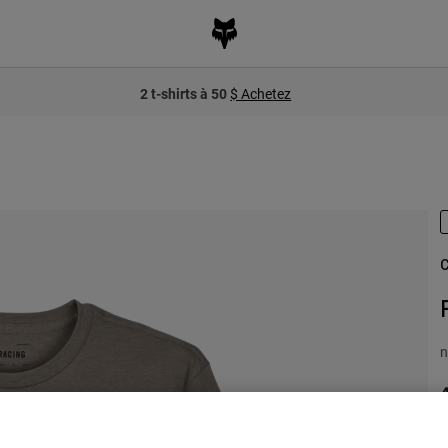
2 t-shirts à 50
$ Achetez
C
n