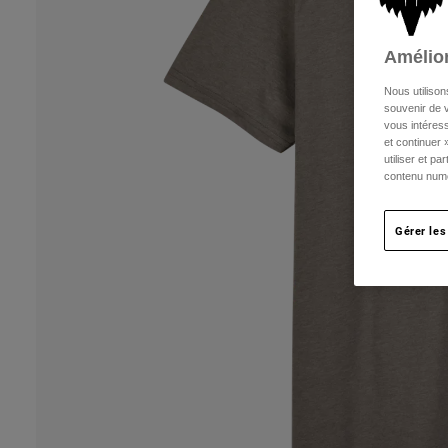
Amélior
Nous utilison
souvenir de v
vous intéress
et continuer 
utiliser et p
contenu numé
Gérer les