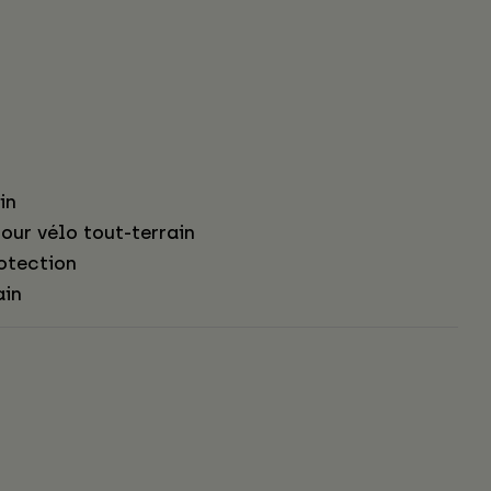
in
our vélo tout-terrain
otection
ain
s