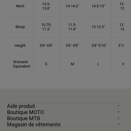
13.5-
15.25-
Neck
14-14.3"
14.5-15"
13.8"
15.5"
10.75-
11.5-
12.75-
Bicep
12-12.5"
11.3"
11.8"
13.3"
Height
5'6"-5'8"
5'6"-5'8"
5'8"-5'10"
5'10"- 6'
Women's
S
M
L
XL
Equivalent
Aide produit
Boutique MOTO
Boutique MTB
Magasin de vêtements