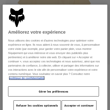
Pants
Shorts
Pants
Shorts
Goggles
Pants
Swim
Guards & Protection
Pads & Protection
Tout acheter
Améliorez votre expérience
Gloves
Jackets
Nous utilisons des cookies et d'autres technologies pour optimiser votre
Womens
expérience en ligne. Ils nous aident à nous souvenir de vous, à personnaliser
Jackets & Hydration Vests
Gloves
votre visite (par exemple, pour garder votre panier plein, vous montrer
l'équipement qui vous intéresse et vous envoyer des publicités plus
Hats
pertinentes) et à améliorer notre site web. En cliquant sur « Accepter et
Base Layers
Goggles
continuer », vous acceptez ces technologies et nous autorisez, ainsi que nos
Shirts
partenaires de confiance, à collecter, utiliser et partager des informations sur
Sweatshirts
vos interactions avec le site afin de personnaliser votre expérience et votre
Gear Bags
Base Layers
Critiques
contenu numérique. Vous souhaitez en savoir plus ? Consultez notre
Jackets
politique de confidentialité
.
Big F Premium Tee
Socks
Bottles & Hydration Packs
Pants
Gérer les préférences
non.
32923-242-S
Shorts
Replacement Parts
Socks
Tout acheter
Price reduced from
to
49,95 C$
34,99 C$
29% OFF
Refuser les cookies optionnels
Accepter et continuer
Replacement Parts