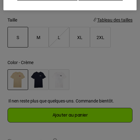
Youth
Taille
Tableau des tailles
Hats
Shirts
S
M
L
XL
2XL
Shorts
selected
Sweatshirts
Color -
Crème
Tout acheter
selected
Il nen reste plus que quelques-uns. Commande bientôt.
Ajouter au panier