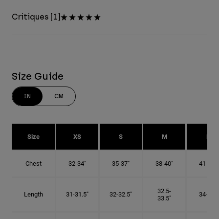
Critiques [1]
Size Guide
IN
CM
Size
XS
S
M
L
Chest
32-34"
35-37"
38-40"
41-43"
32.5-
Length
31-31.5"
32-32.5"
34-35"
33.5"