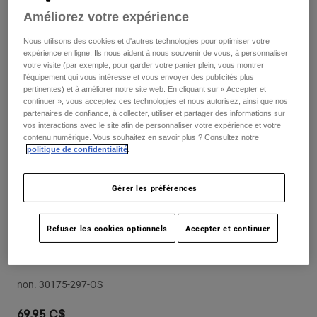
Pants
Shorts
Pants
Améliorez votre expérience
Shorts
Goggles
Pants
Nous utilisons des cookies et d'autres technologies pour optimiser votre
Swim
expérience en ligne. Ils nous aident à nous souvenir de vous, à personnaliser
votre visite (par exemple, pour garder votre panier plein, vous montrer
Guards & Protection
Pads & Protection
Tout acheter
l'équipement qui vous intéresse et vous envoyer des publicités plus
pertinentes) et à améliorer notre site web. En cliquant sur « Accepter et
continuer », vous acceptez ces technologies et nous autorisez, ainsi que nos
Gloves
Jackets
partenaires de confiance, à collecter, utiliser et partager des informations sur
vos interactions avec le site afin de personnaliser votre expérience et votre
Womens
contenu numérique. Vous souhaitez en savoir plus ? Consultez notre
Jackets & Hydration Vests
Gloves
politique de confidentialité
.
Hats
Base Layers
Goggles
Shirts
Gérer les préférences
Sweatshirts
Gear Bags
Base Layers
Jackets
Refuser les cookies optionnels
Accepter et continuer
Airspace & Main Replacement Rose
Socks
Bottles & Hydration Packs
Pants
Vivid Injected Lens
Shorts
Replacement Parts
Socks
non.
30175-297-OS
Tout acheter
Replacement Parts
69,95 C$