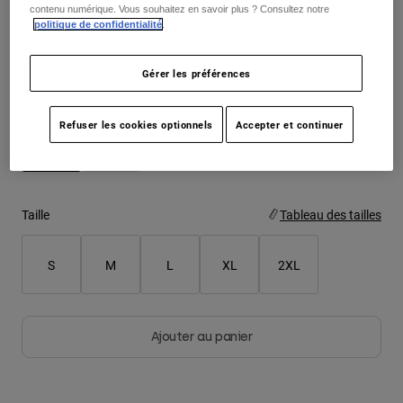
contenu numérique. Vous souhaitez en savoir plus ? Consultez notre
See the full kit
.
here
politique de confidentialité
.
Youth
Gérer les préférences
Hats
Color -
Brun rouille
Shirts
Refuser les cookies optionnels
Accepter et continuer
Shorts
Sweatshirts
selected
Tout acheter
Taille
Tableau des tailles
S
M
L
XL
2XL
Ajouter au panier