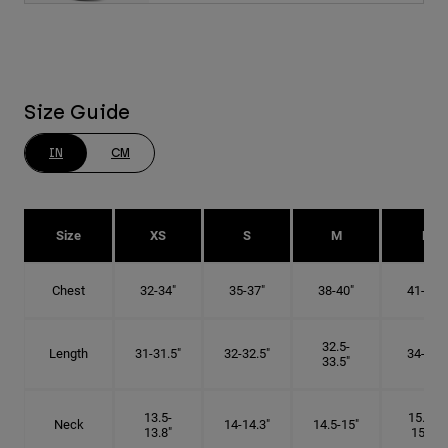
Size Guide
IN
CM
Size
XS
S
M
L
Chest
32-34"
35-37"
38-40"
41-43"
32.5-
Length
31-31.5"
32-32.5"
34-35"
33.5"
13.5-
15.25-
Neck
14-14.3"
14.5-15"
13.8"
15.5"