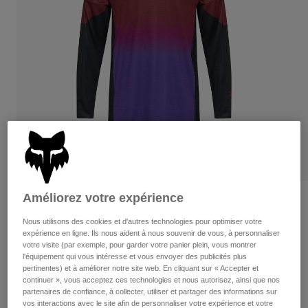
Pants
Shorts
Pants
Shorts
Goggles
Pants
Swim
Guards & Protection
Pads & Protection
Tout acheter
Gloves
Jackets
Womens
Jackets & Hydration Vests
Gloves
Hats
Base Layers
Goggles
Shirts
Sweatshirts
Améliorez votre expérience
Gear Bags
Base Layers
Critiques
Jackets
Nous utilisons des cookies et d'autres technologies pour optimiser votre
360 Drip Jersey
Socks
Bottles & Hydration Packs
expérience en ligne. Ils nous aident à nous souvenir de vous, à personnaliser
Pants
votre visite (par exemple, pour garder votre panier plein, vous montrer
non.
36334
l'équipement qui vous intéresse et vous envoyer des publicités plus
Shorts
Replacement Parts
Socks
pertinentes) et à améliorer notre site web. En cliquant sur « Accepter et
continuer », vous acceptez ces technologies et nous autorisez, ainsi que nos
Tout acheter
94,95 C$
partenaires de confiance, à collecter, utiliser et partager des informations sur
Replacement Parts
vos interactions avec le site afin de personnaliser votre expérience et votre