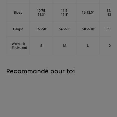
10.75-
11.5-
12.75-
Bicep
12-12.5"
11.3"
11.8"
13.3"
Height
5'6"-5'8"
5'6"-5'8"
5'8"-5'10"
5'10"- 6'
Women's
S
M
L
XL
Equivalent
Recommandé pour toi