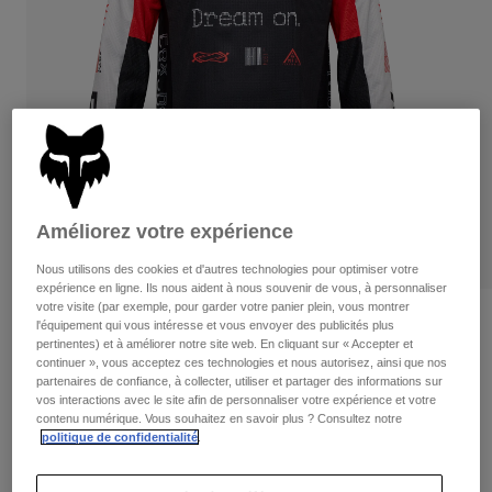
Pants
Shorts
Pants
Shorts
Goggles
Pants
Swim
Guards & Protection
Pads & Protection
Tout acheter
Gloves
Jackets
Womens
Jackets & Hydration Vests
Gloves
Améliorez votre expérience
Hats
Base Layers
Goggles
Nous utilisons des cookies et d'autres technologies pour optimiser votre
Shirts
expérience en ligne. Ils nous aident à nous souvenir de vous, à personnaliser
votre visite (par exemple, pour garder votre panier plein, vous montrer
Sweatshirts
Gear Bags
Base Layers
Critiques
l'équipement qui vous intéresse et vous envoyer des publicités plus
pertinentes) et à améliorer notre site web. En cliquant sur « Accepter et
Jackets
180 Race Spec Jersey
continuer », vous acceptez ces technologies et nous autorisez, ainsi que nos
Socks
Bottles & Hydration Packs
Pants
partenaires de confiance, à collecter, utiliser et partager des informations sur
vos interactions avec le site afin de personnaliser votre expérience et votre
non.
33120
Shorts
contenu numérique. Vous souhaitez en savoir plus ? Consultez notre
Replacement Parts
Socks
politique de confidentialité
.
Tout acheter
Price reduced from
to
49,95 C$
34,98 C$
29% OFF
Replacement Parts