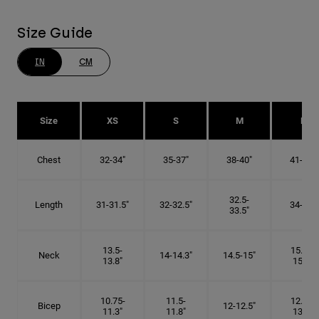
Size Guide
IN
CM
Size
XS
S
M
L
Chest
32-34"
35-37"
38-40"
41-43"
32.5-
Length
31-31.5"
32-32.5"
34-35"
33.5"
13.5-
15.25-
Neck
14-14.3"
14.5-15"
13.8"
15.5"
10.75-
11.5-
12.75-
Bicep
12-12.5"
11.3"
11.8"
13.3"