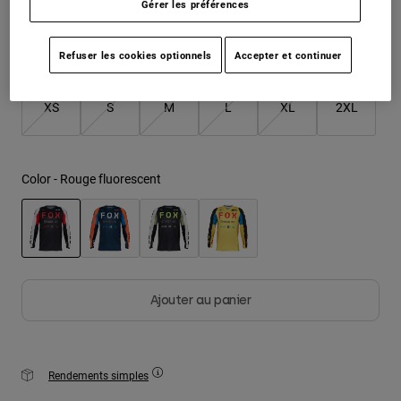
Gérer les préférences
Youth
Refuser les cookies optionnels
Accepter et continuer
Taille
Tableau des tailles
Hats
Shirts
XS
S
M
L
XL
2XL
Shorts
Sweatshirts
Color -
Rouge fluorescent
Tout acheter
selected
Ajouter au panier
Rendements simples