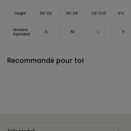
Height
5'6"-5'8"
5'6"-5'8"
5'8"-5'10"
5'10"- 6'
Women's
S
M
L
XL
Equivalent
Recommandé pour toi