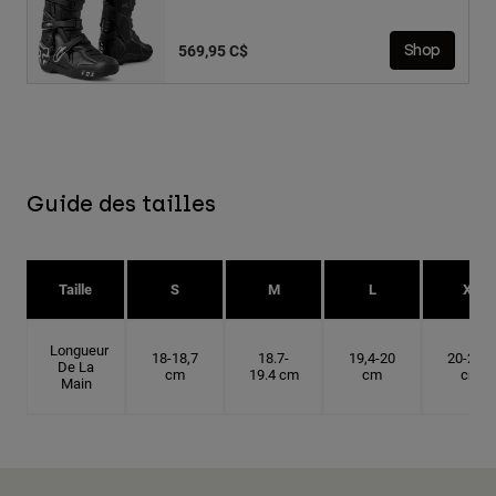
569,95 C$
Shop
Guide des tailles
Taille
S
M
L
XL
Longueur
18-18,7
18.7-
19,4-20
20-20,6
De La
cm
19.4 cm
cm
cm
Main