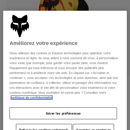
Pants
Shorts
Pants
Shorts
Goggles
Pants
Swim
Guards & Protection
Pads & Protection
Tout acheter
Améliorez votre expérience
Gloves
Jackets
Womens
Nous utilisons des cookies et d'autres technologies pour optimiser votre
Jackets & Hydration Vests
Gloves
expérience en ligne. Ils nous aident à nous souvenir de vous, à personnaliser
votre visite (par exemple, pour garder votre panier plein, vous montrer
Hats
l'équipement qui vous intéresse et vous envoyer des publicités plus
Base Layers
Goggles
pertinentes) et à améliorer notre site web. En cliquant sur « Accepter et
Shirts
continuer », vous acceptez ces technologies et nous autorisez, ainsi que nos
Sweatshirts
partenaires de confiance, à collecter, utiliser et partager des informations sur
Gear Bags
Base Layers
Critiques
vos interactions avec le site afin de personnaliser votre expérience et votre
Jackets
contenu numérique. Vous souhaitez en savoir plus ? Consultez notre
180 Race Spec Gloves
politique de confidentialité
.
Socks
Bottles & Hydration Packs
Pants
non.
33125-274-S
Shorts
Replacement Parts
Socks
Gérer les préférences
Tout acheter
Price reduced from
to
39,95 C$
27,98 C$
29% OFF
Replacement Parts
Refuser les cookies optionnels
Accepter et continuer