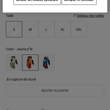
Youth
Taille
Tableau des tailles
Hats
Shirts
S
M
L
XL
2XL
Shorts
selected
Sweatshirts
Color -
Jaune p”le
Tout acheter
selected
En rupture de stock
Ajouter au panier