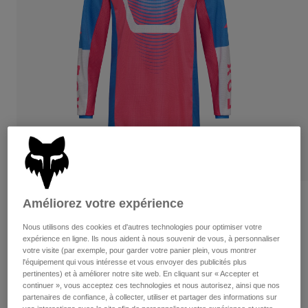
Pants
Shorts
Pants
Shorts
Goggles
Pants
Swim
Guards & Protection
Pads & Protection
Tout acheter
Gloves
Jackets
Womens
Jackets & Hydration Vests
Gloves
Hats
Base Layers
Goggles
Shirts
Sweatshirts
Gear Bags
Base Layers
Critiques
Améliorez votre expérience
Jackets
180 Collect Jersey
Nous utilisons des cookies et d'autres technologies pour optimiser votre
Socks
Bottles & Hydration Packs
Pants
expérience en ligne. Ils nous aident à nous souvenir de vous, à personnaliser
votre visite (par exemple, pour garder votre panier plein, vous montrer
non.
36315-A01-XS
Shorts
l'équipement qui vous intéresse et vous envoyer des publicités plus
Replacement Parts
Socks
pertinentes) et à améliorer notre site web. En cliquant sur « Accepter et
Tout acheter
continuer », vous acceptez ces technologies et nous autorisez, ainsi que nos
54,95 C$
partenaires de confiance, à collecter, utiliser et partager des informations sur
Replacement Parts