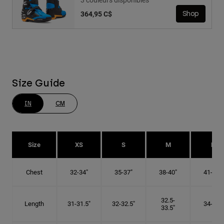
364,95 C$
Shop
Size Guide
IN
CM
Size
XS
S
M
L
Chest
32-34"
35-37"
38-40"
41-43"
32.5-
Length
31-31.5"
32-32.5"
34-35"
33.5"