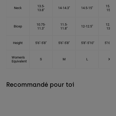
13.5-
15.25-
Neck
14-14.3"
14.5-15"
13.8"
15.5"
10.75-
11.5-
12.75-
Bicep
12-12.5"
11.3"
11.8"
13.3"
Height
5'6"-5'8"
5'6"-5'8"
5'8"-5'10"
5'10"- 6'
Women's
S
M
L
XL
Equivalent
Recommandé pour toi