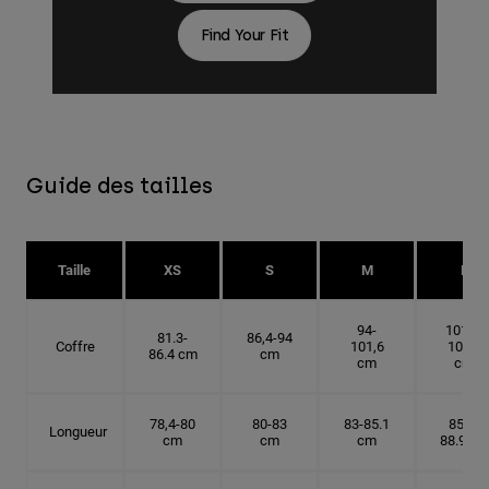
Find Your Fit
Guide des tailles
Taille
XS
S
M
L
94-
101.6-
81.3-
86,4-94
Coffre
101,6
109.2
86.4 cm
cm
cm
cm
78,4-80
80-83
83-85.1
85.1-
Longueur
cm
cm
cm
88.9 cm