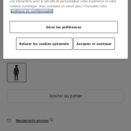
vos interactions avec le site afin de personnaliser votre expérience et votre
contenu numérique. Vous souhaitez en savoir plus ? Consultez notre
politique de confidentialité
.
Youth
Taille
Tableau des tailles
Hats
Gérer les préférences
XS
S
M
L
XL
2XL
Shirts
Shorts
Refuser les cookies optionnels
Accepter et continuer
Sweatshirts
Color -
Camouflage noir
Tout acheter
selected
Ajouter au panier
Rendements simples