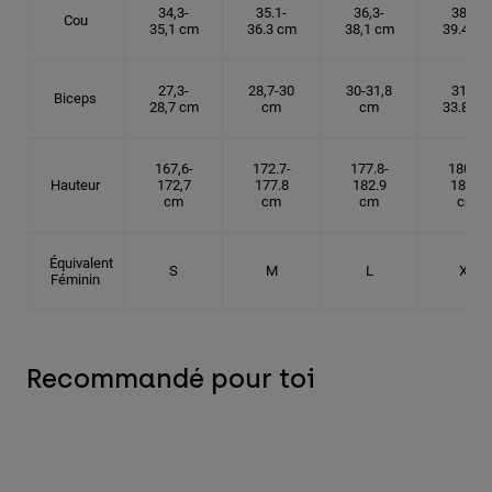
34,3-
35.1-
36,3-
38.1-
Cou
35,1 cm
36.3 cm
38,1 cm
39.4 cm
27,3-
28,7-30
30-31,8
31.8-
Biceps
28,7 cm
cm
cm
33.8 cm
167,6-
172.7-
177.8-
180.3-
Hauteur
172,7
177.8
182.9
185.5
cm
cm
cm
cm
Équivalent
S
M
L
XL
Féminin
Recommandé pour toi