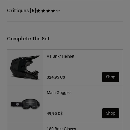
Critiques [5]
Complete The Set
V1 Bnkr Helmet
324,95 C$
Shop
Main Goggles
49,95 C$
Shop
180 Bnkr Gloves