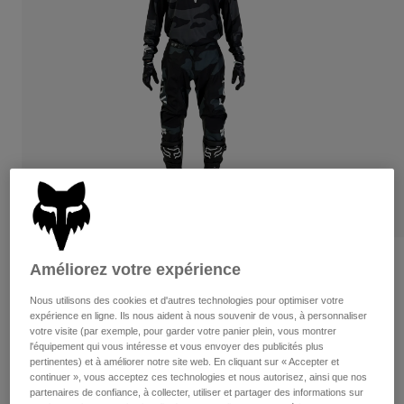
Pants
Shorts
Pants
Shorts
Goggles
Pants
Swim
Guards & Protection
Pads & Protection
Tout acheter
Gloves
Jackets
Womens
Jackets & Hydration Vests
Gloves
Hats
Base Layers
Goggles
Shirts
Sweatshirts
Gear Bags
Base Layers
Critiques
Améliorez votre expérience
Jackets
180 Bnkr Jersey
Nous utilisons des cookies et d'autres technologies pour optimiser votre
Socks
Bottles & Hydration Packs
Pants
expérience en ligne. Ils nous aident à nous souvenir de vous, à personnaliser
votre visite (par exemple, pour garder votre panier plein, vous montrer
non.
31280
Shorts
l'équipement qui vous intéresse et vous envoyer des publicités plus
Replacement Parts
Socks
pertinentes) et à améliorer notre site web. En cliquant sur « Accepter et
Tout acheter
54,95 C$
continuer », vous acceptez ces technologies et nous autorisez, ainsi que nos
Replacement Parts
partenaires de confiance, à collecter, utiliser et partager des informations sur